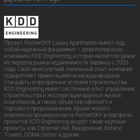
Проект PecherSKY Luxury Apartments имеет под
собой надежный фундамент – девелоперскую
компанию KDD Engineering, которая является одним
из лидеров рынка недвижимости Украины с 2003
года. Свой многолетний локальный опыт компания
подкрепляет ориентацией на международные
стандарты и прозрачные условия строительства.
KDD Engineering имеет системный опыт управления,
строительства и эксплуатации крупных жилых
комплексов, а также объектов офисного и
торгового предназначения. Кроме жилого
комплекса премиум-класса PecherSKY в портфель
проектов KDD Engineering входят такие крупные
проекты, как Diplomat Hall, Введенский, Botanic
Towers, DOMA Center и другие.